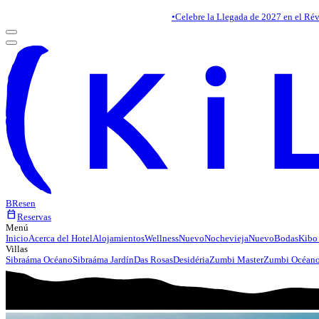
•
Celebre la Llegada de 2027 en el Rév
BR
es
en
calendar_today
Reservas
Menú
Inicio
Acerca del Hotel
Alojamientos
Wellness
Nuevo
Nochevieja
Nuevo
Bodas
Kibo
Villas
Sibraáma Océano
Sibraáma Jardín
Das Rosas
Desidéria
Zumbi Master
Zumbi Océan