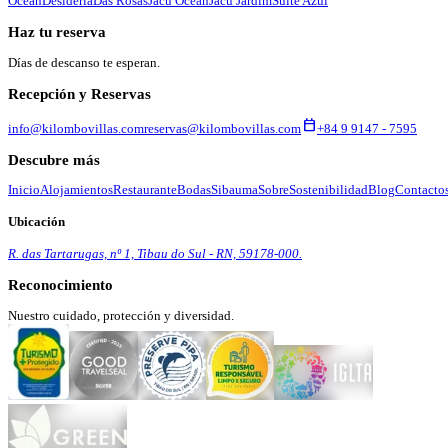
Ocean
Desidéria
Das Rosas
Jacú Ocean
Jacú Jardim
Suíte Azul
Haz tu reserva
Días de descanso te esperan.
Recepción y Reservas
calendar_today
info@kilombovillas.com
reservas@kilombovillas.com
+84 9 9147 - 7595
Descubre más
Inicio
Alojamientos
Restaurante
Bodas
Sibauma
Sobre
Sostenibilidad
Blog
Contacto
Ubicación
R. das Tartarugas, nº 1, Tibau do Sul - RN, 59178-000.
Reconocimiento
Nuestro cuidado, protección y diversidad.