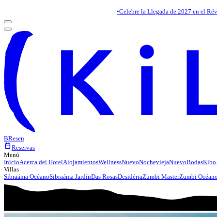
•
Celebre la Llegada de 2027 en el Rév
BR
es
en
calendar_today
Reservas
Menú
Inicio
Acerca del Hotel
Alojamientos
Wellness
Nuevo
Nochevieja
Nuevo
Bodas
Kibo
Villas
Sibraáma Océano
Sibraáma Jardín
Das Rosas
Desidéria
Zumbi Master
Zumbi Océan