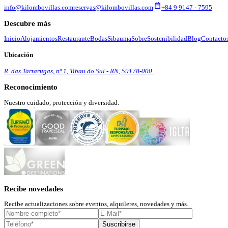
calendar_today
info@kilombovillas.com
reservas@kilombovillas.com
+84 9 9147 - 7595
Descubre más
Inicio
Alojamientos
Restaurante
Bodas
Sibauma
Sobre
Sostenibilidad
Blog
Contacto
Ubicación
R. das Tartarugas, nº 1, Tibau do Sul - RN, 59178-000.
Reconocimiento
Nuestro cuidado, protección y diversidad.
Recibe novedades
Recibe actualizaciones sobre eventos, alquileres, novedades y más.
Suscribirse