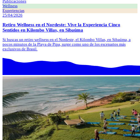
Publicaciones
Wellness
Experiencias
25/04/2026
Retiro Wellness en el Nordeste: Vive la Experiencia Cinco
Sentidos en Kilombo Villas, en Sibaúma
Si buscas un retiro wellness en el Nordeste, el Kilombo Villas, en Sibaúma, a
pocos minutos de la Playa de Pipa, surge como uno de los escenarios más
exclusivos de Brasil.