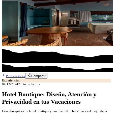
arrow_back
share
Compartir
Publicaciones
Experiencias
04/12/2024
2
min de lectura
Hotel Boutique: Diseño, Atención y
Privacidad en tus Vacaciones
Descubre qué es un hotel boutique y por qué Kilombo Villas es el mejor de la