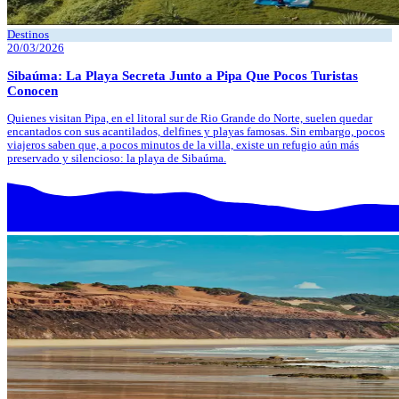
Destinos
20/03/2026
Sibaúma: La Playa Secreta Junto a Pipa Que Pocos Turistas
Conocen
Quienes visitan Pipa, en el litoral sur de Rio Grande do Norte, suelen quedar
encantados con sus acantilados, delfines y playas famosas. Sin embargo, pocos
viajeros saben que, a pocos minutos de la villa, existe un refugio aún más
preservado y silencioso: la playa de Sibaúma.