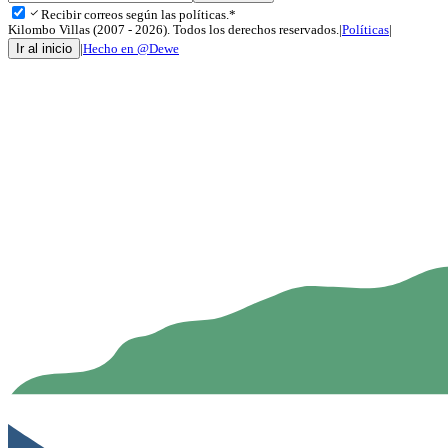
check
Recibir correos según las políticas.*
Kilombo Villas (2007 - 2026). Todos los derechos reservados.
|
Políticas
|
Ir al inicio
|
Hecho en @Dewe