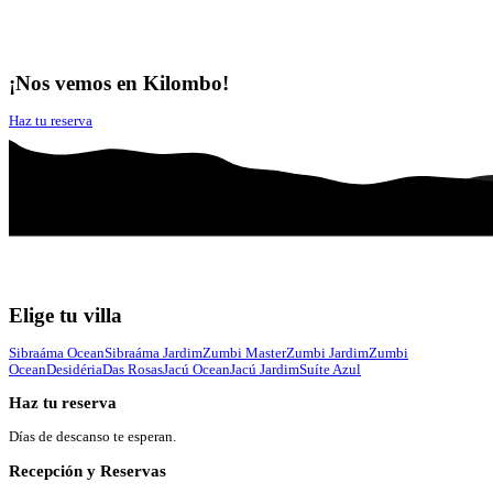
¡Nos vemos en Kilombo!
Haz tu reserva
Elige tu villa
Sibraáma Ocean
Sibraáma Jardim
Zumbi Master
Zumbi Jardim
Zumbi
Ocean
Desidéria
Das Rosas
Jacú Ocean
Jacú Jardim
Suíte Azul
Haz tu reserva
Días de descanso te esperan.
Recepción y Reservas