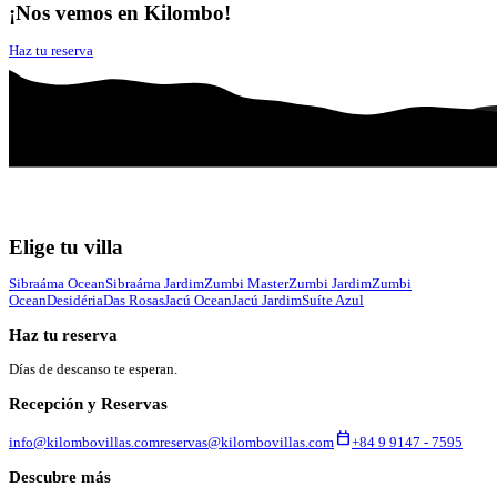
¡Nos vemos en Kilombo!
Haz tu reserva
Elige tu villa
Sibraáma Ocean
Sibraáma Jardim
Zumbi Master
Zumbi Jardim
Zumbi
Ocean
Desidéria
Das Rosas
Jacú Ocean
Jacú Jardim
Suíte Azul
Haz tu reserva
Días de descanso te esperan.
Recepción y Reservas
calendar_today
info@kilombovillas.com
reservas@kilombovillas.com
+84 9 9147 - 7595
Descubre más