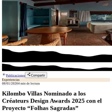
arrow_back
share
Compartir
Publicaciones
Experiencias
08/01/2026
4
min de lectura
Kilombo Villas Nominado a los
Créateurs Design Awards 2025 con el
Proyecto “Folhas Sagradas”