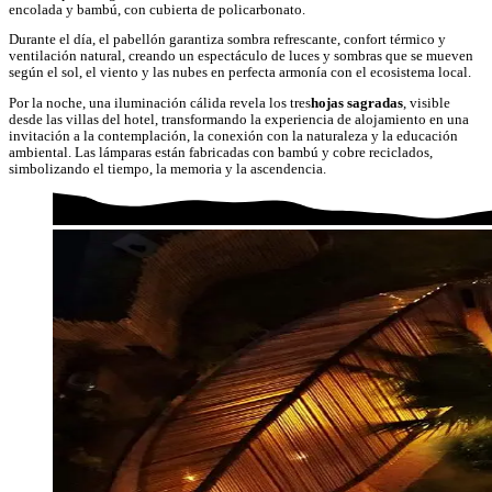
encolada y bambú, con cubierta de policarbonato.
Durante el día, el pabellón garantiza sombra refrescante, confort térmico y
ventilación natural, creando un espectáculo de luces y sombras que se mueven
según el sol, el viento y las nubes en perfecta armonía con el ecosistema local.
Por la noche, una iluminación cálida revela los tres
hojas sagradas
, visible
desde las villas del hotel, transformando la experiencia de alojamiento en una
invitación a la contemplación, la conexión con la naturaleza y la educación
ambiental. Las lámparas están fabricadas con bambú y cobre reciclados,
simbolizando el tiempo, la memoria y la ascendencia.