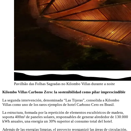
Pavilhão das Folhas Sagradas no Kilombo Villas durante a noite
Kilombo Villas Carbono Zero: la sostenibilidad como pilar imprescindible
La segunda intervención, denominada “Las Tijeras”, consolida a Kilombo
Villas como uno de los raros ejemplos de hotel Carbono Cero en Brasil.
La estructura, formada por la repetición de elementos escultóricos de madera,
soporta 400m² de paneles solares, responsables de generar alrededor de 130.000
kWh anuales, una energía un 30% superior al consumo total del hotel.
Además de las energías limpias, el proyecto reorganizó las áreas de circulación,