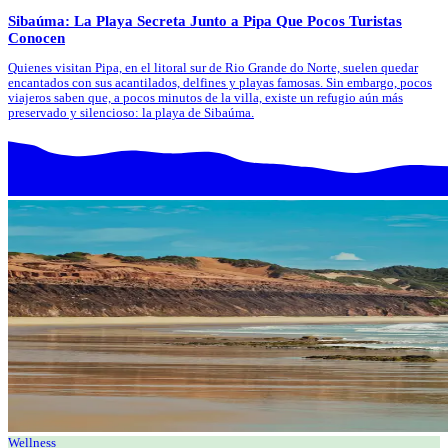
Sibaúma: La Playa Secreta Junto a Pipa Que Pocos Turistas
Conocen
Quienes visitan Pipa, en el litoral sur de Rio Grande do Norte, suelen quedar
encantados con sus acantilados, delfines y playas famosas. Sin embargo, pocos
viajeros saben que, a pocos minutos de la villa, existe un refugio aún más
preservado y silencioso: la playa de Sibaúma.
Wellness