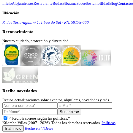
Inicio
Alojamientos
Restaurante
Bodas
Sibauma
Sobre
Sostenibilidad
Blog
Contacto
Ubicación
R. das Tartarugas, nº 1, Tibau do Sul - RN, 59178-000.
Reconocimiento
Nuestro cuidado, protección y diversidad.
Recibe novedades
Recibe actualizaciones sobre eventos, alquileres, novedades y más.
Suscribirse
check
Recibir correos según las políticas.*
Kilombo Villas (2007 - 2026). Todos los derechos reservados.
|
Políticas
|
Ir al inicio
|
Hecho en @Dewe